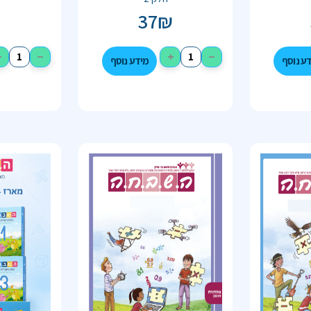
₪
37
₪
+
−
+
−
ע נוסף
מידע נוסף