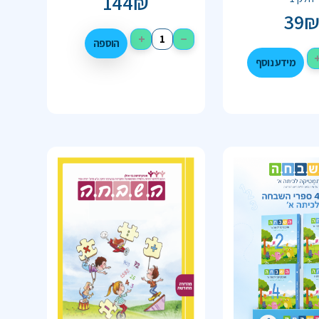
144
₪
39
+
−
הוספה
מידע נוסף