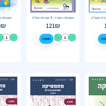
השבחה ו מארז – 4 חוברות תש"פ
השבחה א מארז
0
₪
121
₪
+
−
+
−
ספה
הוספה