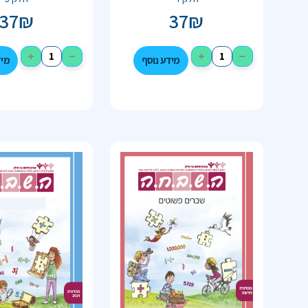
37
₪
37
₪
+
−
+
−
מידע נוסף
מיד