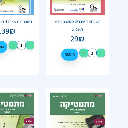
השבחה ד שברים פשוטים חדש
השבחה ה מארז 4 חוברת תשפ"ב
139
₪
תשפ"ג
29
₪
+
−
הו
+
−
הוספה