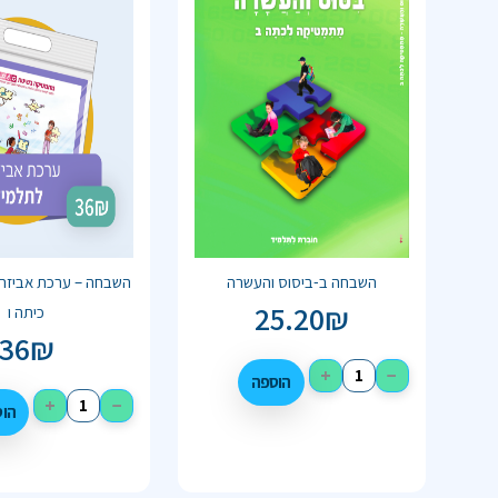
השבחה ב-ביסוס והעשרה
השבחה – ערכת אביזרי
25.20
₪
כיתה ו
36
₪
+
−
הוספה
+
−
הו