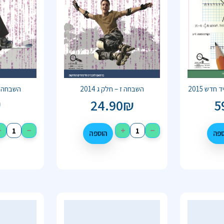
דש 2015
השבחה ז – חלק ג 2014
השבחה ז –
₪
24.90
₪
5
+
−
+
−
ספה
הוספה