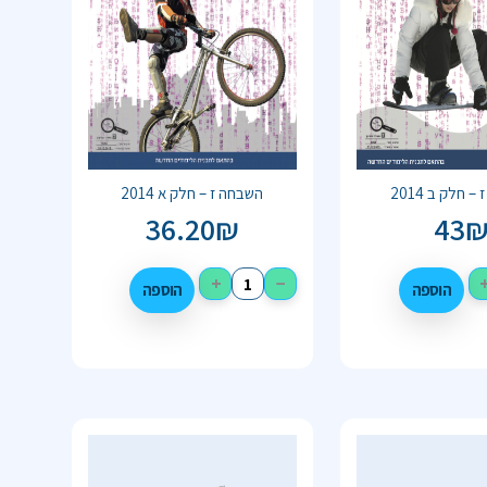
 חלק ב 2014
השבחה ז – חלק א 2014
36.20
₪
43
+
−
הוספה
הוספה