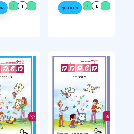
+
−
+
−
מידע נוסף
הו