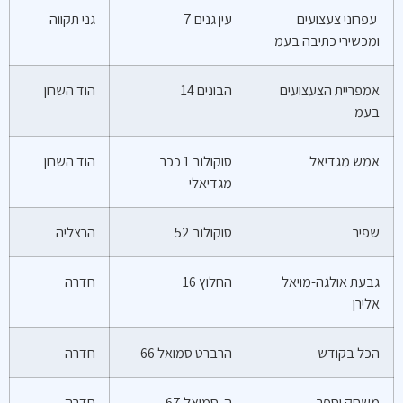
עפרוני צעצועים
עין גנים 7
גני תקווה
ומכשירי כתיבה בעמ
אמפריית הצעצועים
הבונים 14
הוד השרון
בעמ
אמש מגדיאל
סוקולוב 1 ככר
הוד השרון
מגדיאלי
שפיר
סוקולוב 52
הרצליה
גבעת אולגה-מויאל
החלוץ 16
חדרה
אלירן
הכל בקודש
הרברט סמואל 66
חדרה
משחק וספר
ה. סמואל 67
חדרה