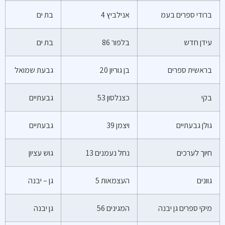
ברודי ספרים בעמ
אנילביץ 4
בת ים
עידן חדש
בלפור 86
בת ים
בראשית ספרים
בן גוריון 20
גבעת שמואל
בקי
כצנלסון 53
גבעתיים
גולן גבעתיים
ויצמן 39
גבעתיים
חיוך לערכים
נחל נעמנים 13
גוש עציון
גוונים
העצמאות 5
גן – יבנה
מיקי ספרים גן יבנה
המגינים 56
גן יבנה