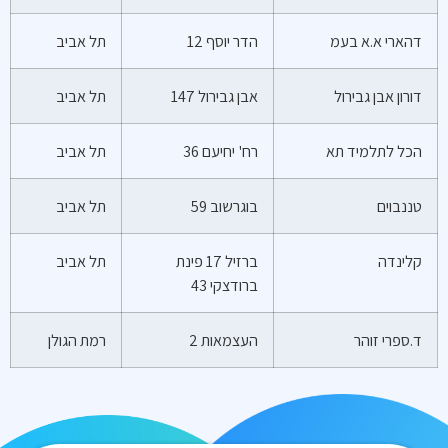
דהארי א.א בעמ
הדר יוסף 12
תל אביב
דורון אבן גבירול
אבן גבירול 147
תל אביב
הכל לתלמיד תא
רח' יחיעם 36
תל אביב
טננבוים
בוגרשוב 59
תל אביב
קלינדה
ברזיל 17 פינת
תל אביב
ברודצקי 43
ד.ספרי זוהר
העצמאות 2
רמת הגולן