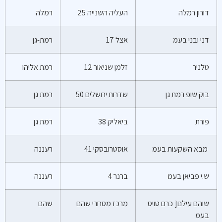
דורון רמלה
העליה השנייה 25
רמלה
דני ובני בעמ
אצל 17
רמת-גן
טלניר
זלמן שניאור 12
רמת אליהו
בוק שופ רמת גן
שדרות ירושלים 50
רמת גן
פורת
ביאליק 38
רמת גן
מבא השקעות בעמ
אוסטרובסקי 41
רעננה
ש.י פביאן בעמ
ברנר 4
רעננה
שוהם עילם[ כרם טויס
מרכז מסחרי שהם
שהם
בעמ