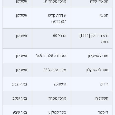
המאירי שרה
מרכז מסחרי 'ג
אשקלון
המעיין
שדרות קדש
אשקלון
37(ברנע)
ח מ תרבוטון [1994]
הרצל 60
אשקלון
בעמ
מוריה אשקלון
העבודה 28ת.ד. 348
אשקלון
ספר לי אשקלון
מלכי ישראל 35
אשקלון
רודיק
גרשון 25
באר-שבע
חשמל חן
מרכז מסחרי
באר יעקב
לי ספר
כיכר קפלן 6
באר שבע