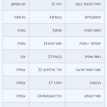
חזרה לבצפר בעמ
הדר 11
נוה מונוסון
מטמון פלוס
בן גוריון 4
נס ציונה
הספר נתניה
ויצמן 9
נתניה
שטרסר – נתניה
שער הגיא 14
נתניה
נאווה אופיס
בן עמי 23
עכו
אוצר הספר שרעבי
שד' ארלוזרוב 21
עפולה
הרמוניה
הולנד 17
עפולה
ספרי העמק
ככר העצמאות 13
עפולה