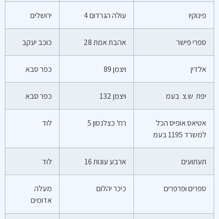
פינוקיו
עולה הגרדום 4
ירושלים
ספרי פישר
אהבת אמת 28
כוכב יעקב
אלדין
ויצמן 89
כפר סבא
יפת ש.צ בעמ
ויצמן 132
כפר סבא
אטיאס אופיס הכל
רח' כצלנסון 5
לוד
למשרד 1195 בעמ
תעתועים
ארבע עונות 16
לוד
ספרים ופרפרים
כיכר יהלום
מעלה
אדומים