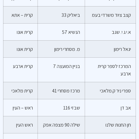
קצב ציוד משרדי בעמ
ביאליק 33
קרית – אתא
א.י.ג.י. שגב
הנשיא 57
קרית אונו
יגאל רימון
מ. מסחרי רימון
קרית אונו
המרכז לספר קרית
בניין המועצה 7
קרית ארבע
ארבע
ספרי ניר ק.מלאכי
מרכז מסחרי 41
קרית מלאכי
אב דן
שבזי 116
ראש – העין
חן החנות שלנו
שילה 90 מצפה אפק
ראש העין