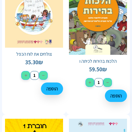
צולחים את לוח הכפל
הלכות בהירות לכיתה ו
35.30
₪
59.50
₪
+
−
+
−
הוספה
הוספה