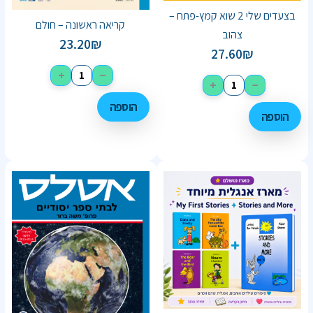
בצעדים שלי 2 שוא קמץ-פתח –
קריאה ראשונה – חולם
צהוב
23.20
₪
27.60
₪
+
−
+
−
הוספה
הוספה