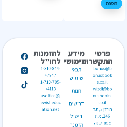
הוספה
פרטי
מידע
להזמנות
התקשרות
שימושי
לחו”ל
1-310-844-
bonus@b
תנאי
7947+
onusbook
שימוש
1-718-785-
s.co.il
4113+
wizdi@bo
חנות
usoffice@j
nusbooks.
ewisheduc
co.il
דרושים
הירדן 3, ת.ד
ation.net
ביטול
246, א.ת
צפוני יבנה
הזמנה