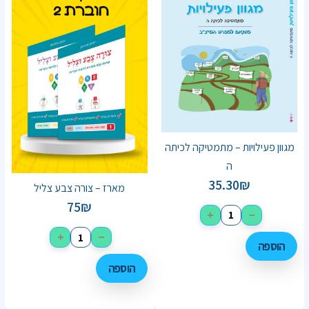
מגוון פעילויות – מתמטיקה לכיתה
ה
35.30
₪
מארז – צורה צבע צליל
75
₪
+
−
+
−
הוספה
הוספה