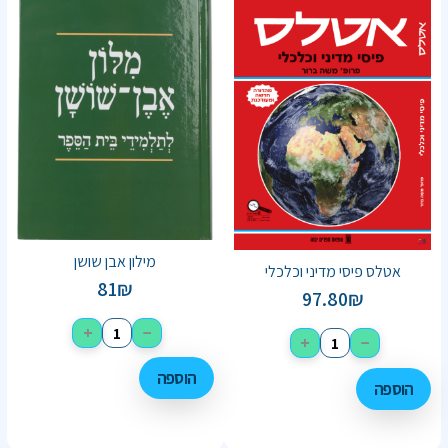
מילון אבן שושן
אטלס פיסי מדיני וכלכלי
81
₪
97.80
₪
+
−
+
−
הוספה
הוספה