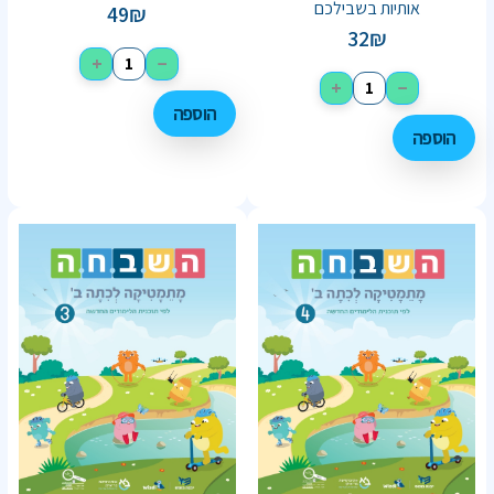
אותיות בשבילכם
49
₪
32
₪
+
−
+
−
הוספה
הוספה