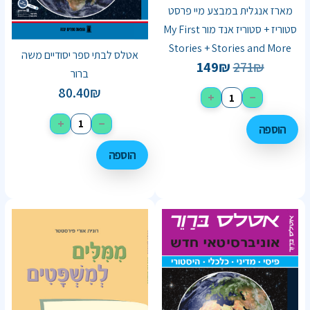
מארז אנגלית במבצע מיי פרסט
סטוריז + סטוריז אנד מור My First
Stories + Stories and More
אטלס לבתי ספר יסודיים משה
149
₪
271
₪
ברור
80.40
₪
+
−
+
−
הוספה
הוספה