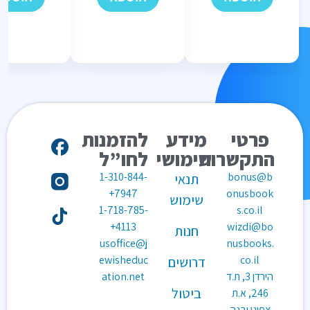
פרטי
מידע
להזמנות
התקשרות
שימושי
לחו”ל
1-310-844-
bonus@b
תנאי
7947+
onusbook
שימוש
1-718-785-
s.co.il
4113+
wizdi@bo
חנות
usoffice@j
nusbooks.
ewisheduc
co.il
דרושים
הירדן 3, ת.ד
ation.net
ביטול
246, א.ת
צפוני יבנה