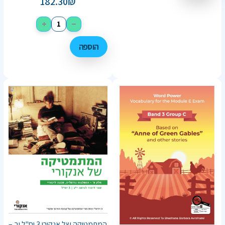
182.30
₪
+
−
הוספה
המתמטיקה של אנקורי 3 יח"ל יב –