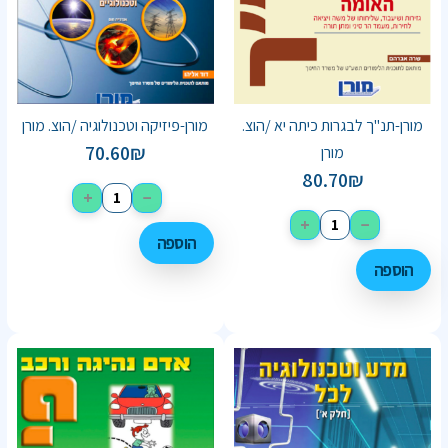
מורן-תנ"ך לבגרות כיתה יא /הוצ.
מורן-פיזיקה וטכנולוגיה /הוצ. מורן
70.60
₪
מורן
80.70
₪
+
−
+
−
הוספה
הוספה