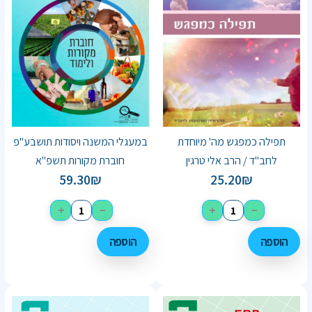
תפילה כמפגש מה' מיוחדת
במעגלי המשנה ויסודות תושבע"פ
לחב"ד / הרב אלי טרגין
חוברת מקורות תשפ"א
59.30
₪
25.20
₪
+
−
+
−
הוספה
הוספה