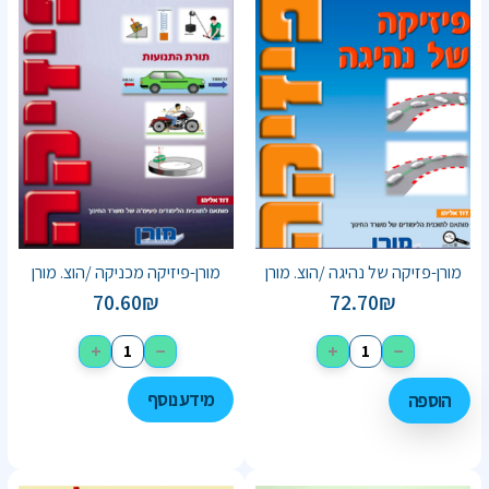
מורן-פזיקה של נהיגה /הוצ. מורן
מורן-פיזיקה מכניקה /הוצ. מורן
70.60
₪
72.70
₪
+
−
+
−
מידע נוסף
הוספה