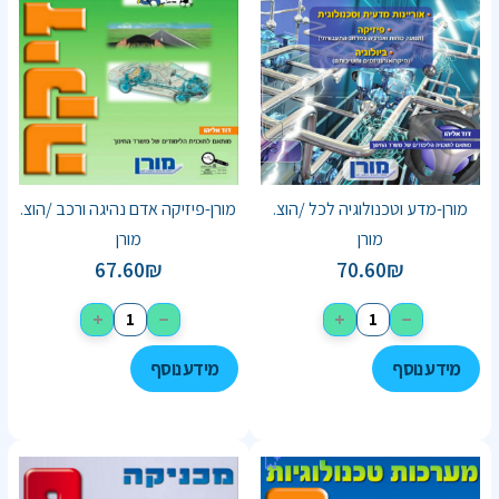
מורן-מדע וטכנולוגיה לכל /הוצ.
מורן-פיזיקה אדם נהיגה ורכב /הוצ.
מורן
מורן
67.60
₪
70.60
₪
+
−
+
−
מידע נוסף
מידע נוסף