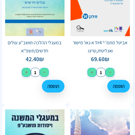
אביטל מתמ' י' 4יח' א גאו' מישור
במעגלי ההלכה-תושב"ע עולים
ואנליטית,טריגו
חדשים/תשפ"א
42.40
₪
69.60
₪
+
−
+
−
הוספה
הוספה