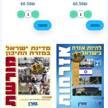
60.50
₪
60.50
₪
+
−
+
−
הוספה
הוספה