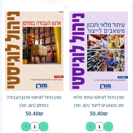
מורן-ניהול לוגיסטי-עיתוד מלאי
מורן-ניהול לוגיסטי-ארגון העבודה
ותכ.משאבים לייצור /הוצ. מורן
במחסן /הוצ. מורן
50.40
₪
50.40
₪
+
−
+
−