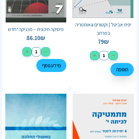
יפית אביטל | וקטורים וגאומטריה
פיסיקה תיכונית – מכניקה*חדש
במרחב
86.10
₪
79
₪
+
−
+
−
מידע נוסף
הוספה