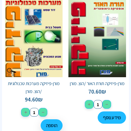
מורן-פיזיקה תורת האור /הוצ. מורן
מורן-פיזיקה מערכות טכנולוגיות
70.60
₪
/הוצ. מורן
94.60
₪
+
−
+
−
מידע נוסף
הוספה