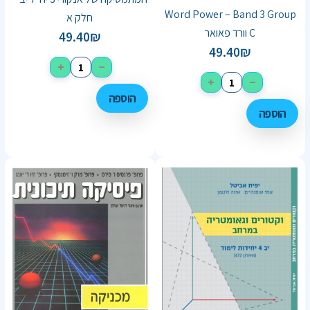
Word Power – Band 3 Group
חלק א
C וורד פאואר
49.40
₪
49.40
₪
+
−
+
−
הוספה
הוספה