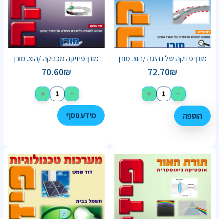
מורן-פזיקה של נהיגה /הוצ. מורן
מורן-פיזיקה מכניקה /הוצ. מורן
70.60
₪
72.70
₪
+
−
+
−
מידע נוסף
הוספה