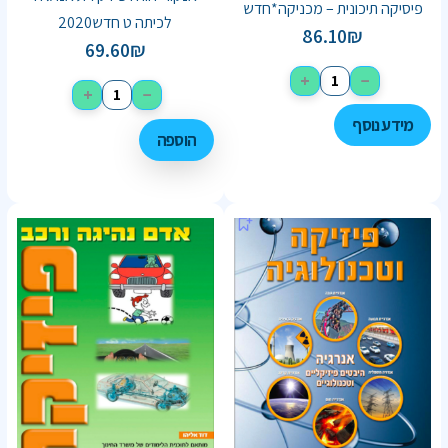
פיסיקה תיכונית – מכניקה*חדש
לכיתה ט חדש2020
86.10
₪
69.60
₪
+
−
+
−
מידע נוסף
הוספה