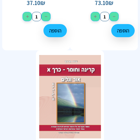
37.10
₪
73.10
₪
+
−
+
−
הוספה
הוספה