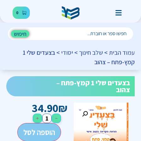
0
חיפוש
עמוד הבית
>
שלב חינוך
>
יסודי
> בצעדים שלי 1
קמץ-פתח – צהוב
בצעדים שלי 1 קמץ-פתח –
צהוב
34.90
₪
+
−
הוספה לסל