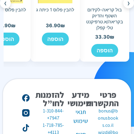
›
‹
בול קריאה-לקידום
להבין פלוס 1 כיתה ג
להבין פלוס 3 כיתה ה
השטף והדיוק
בקריאה/א.טרפיקנט
6.90
₪
36.90
₪
טלי קפלן
33.30
₪
הוספה
הוספה
הוספה
פרטי
מידע
להזמנות
התקשרות
שימושי
לחו”ל
1-310-844-
bonus@b
תנאי
7947+
onusbook
שימוש
1-718-785-
s.co.il
4113+
wizdi@bo