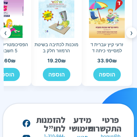
›
‹
זרעי קיץ עברית ד
מוכנות לכתיבה בשיטת
הפסיכומטריק ש
למסיימי כיתה ד
הרמזור חלק ב
5 חשבון ד-ו
5.60
₪
19.20
₪
33.90
₪
הוספה
הוספה
הוספה
פרטי
מידע
להזמנות
התקשרות
שימושי
לחו”ל
1-310-844-
bonus@b