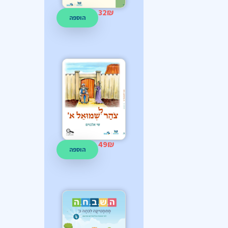
32
₪
הוספה
49
₪
הוספה