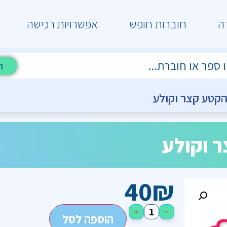
ה
חוברות חופש
אפשרויות רכישה
ח
קטע קצר וקולע
 וקולע
40
₪
+
−
הוספה לסל