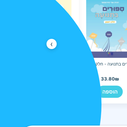
›
ים בתנועה - חלק ראשון
קוראים לעניין 2
37
₪
33.80
₪
הוספה
הוספה