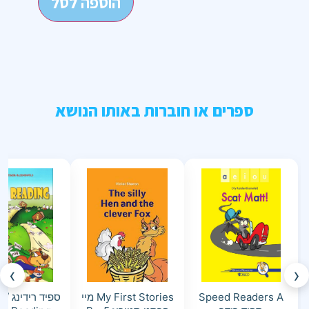
הוספה לסל
ספרים או חוברות באותו הנושא
›
‹
Speed Readers A
My First Stories מיי
ספיד רידינג / 