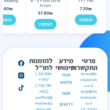
ספיד רידר
פרסט סטוריז B - 5
d Reading
חוברות
3.60
₪
7.20
₪
37.80
₪
הוספה
הוספה
הוספה
פרטי
מידע
להזמנות
התקשרות
שימושי
לחו”ל
1-310-844-
bonus@b
תנאי
7947+
onusbook
שימוש
1-718-785-
s.co.il
4113+
wizdi@bo
חנות
usoffice@j
nusbooks.
ewisheduc
co.il
דרושים
הירדן 3, ת.ד
ation.net