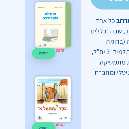
מרחב
כל אחד
, שבה נכללים
 (בדומה
למחברות הבגרות). זהו פתרון מושלם לתלמידי 3 יח”ל,
32
₪
הוספה
ת מתמטיקה.
גיטלי ומחברת
49
₪
הוספה