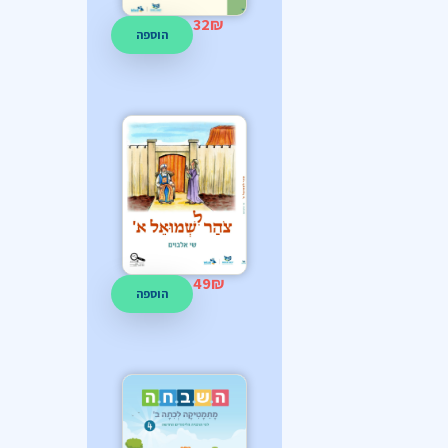
32
₪
הוספה
49
₪
הוספה