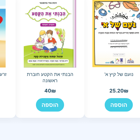
נועם של קיץ א'
הבנתי את הקטע חוברת
זרעי
ראשונה
40
₪
25.20
₪
הוספה
הוספה