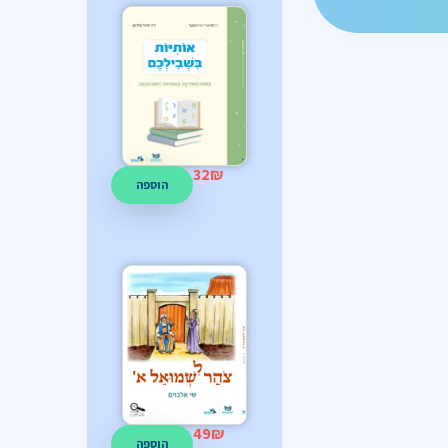
32
₪
הוספה
49
₪
הוספה