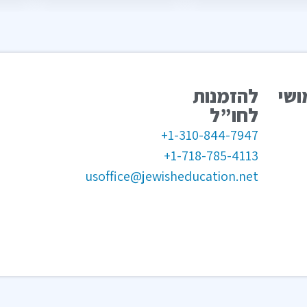
ושי
להזמנות
לחו”ל
1-310-844-7947+
1-718-785-4113+
usoffice@jewisheducation.net