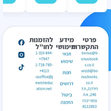
פרטי
מידע
להזמנות
התקשרות
שימושי
לחו”ל
1-310-844-
bonus@b
תנאי
7947+
onusbook
שימוש
1-718-785-
s.co.il
4113+
wizdi@bo
חנות
usoffice@j
nusbooks.
ewisheduc
co.il
דרושים
הירדן 3, ת.ד
ation.net
ביטול
246, א.ת
צפוני יבנה
הזמנה
8122803