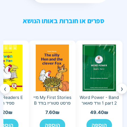
ספרים או חוברות באותו הנושא
›
‹
Word Power - Band
My First Stories מיי
 Readers E
1 part 2 וורד פאואר
פרסט סטוריז בודד B
ספיד ריד
7.20
₪
7.60
₪
49.40
₪
הוספה
הוספה
הוספה