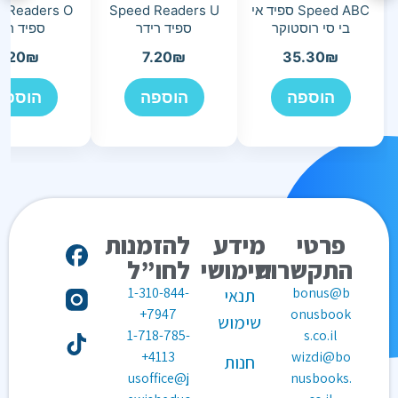
Speed ABC ספיד אי
Speed Readers U
 Readers O
בי סי רוסטוקר
ספיד רידר
ספיד ריד
7.20
₪
7.20
₪
35.30
₪
הוספה
הוספה
הוספה
פרטי
מידע
להזמנות
התקשרות
שימושי
לחו”ל
1-310-844-
bonus@b
תנאי
7947+
onusbook
שימוש
1-718-785-
s.co.il
4113+
wizdi@bo
חנות
usoffice@j
nusbooks.