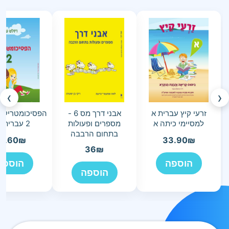
›
‹
זרעי קיץ עברית א
אבני דרך מס 6 -
הפסיכומטריק ש
למסיימי כיתה א
מספרים ופעולות
2 עברית ה-ו
בתחום הרבבה
5.60
₪
33.90
₪
36
₪
הוספה
הוספה
הוספה