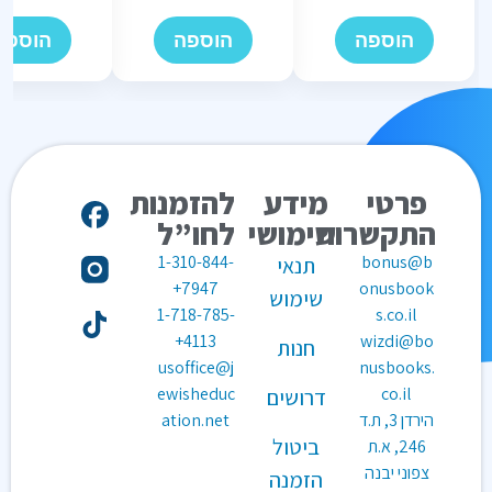
הוספה
הוספה
הוספה
פרטי
מידע
להזמנות
התקשרות
שימושי
לחו”ל
1-310-844-
bonus@b
תנאי
7947+
onusbook
שימוש
1-718-785-
s.co.il
4113+
wizdi@bo
חנות
usoffice@j
nusbooks.
ewisheduc
co.il
דרושים
הירדן 3, ת.ד
ation.net
ביטול
246, א.ת
צפוני יבנה
הזמנה