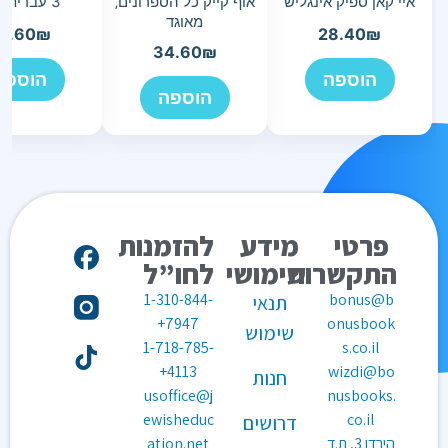
איי קאן ספיק אינגליש
אוף קייק כל הספרונים‚
3 עברית א-ב
מאוגד
5.60
₪
28.40
₪
34.60
₪
הוספה
הוספה
הוספה
פרטי
מידע
להזמנות
התקשרות
שימושי
לחו”ל
1-310-844-
bonus@b
תנאי
7947+
onusbook
שימוש
1-718-785-
s.co.il
4113+
wizdi@bo
חנות
usoffice@j
nusbooks.
ewisheduc
co.il
דרושים
הירדן 3, ת.ד
ation.net