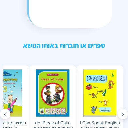
ספרים או חוברות באותו הנושא
›
‹
I Can Speak English
Piece of Cake פיס
הפסיכומטריק ש