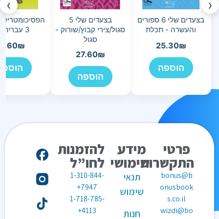
›
‹
בצעדים שלי 6 ספורים
בצעדים שלי 5
הפסיכומטריק ש
והעשרה - תכלת
סגול/צירי קבוץ/שורוק -
3 עברית א-ב
סגול
5.60
₪
25.30
₪
27.60
₪
הוספה
הוספה
הוספה
פרטי
מידע
להזמנות
התקשרות
שימושי
לחו”ל
1-310-844-
bonus@b
תנאי
7947+
onusbook
שימוש
1-718-785-
s.co.il
4113+
wizdi@bo
חנות