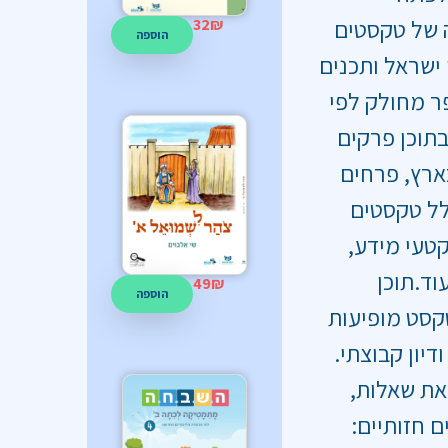
ה של טקסטים
32
₪
הוספה
 ישראל ותכנים
ר מחולק לפי
בתוכן פרקים
בארץ, פרחים
לל טקסטים
קטעי מידע,
וד.תוכן
49
₪
הוספה
טקסט מופיעות
דיון קבוצתי.
את שאלות,
 חזותיים: