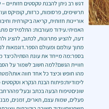
דגש רב ניתן להבנת טקסטים חזותיים – ש
תרשימים, פרסומות, כרזות, קומיקס ועוד
אוריינות חזותית, קריאה ביקורתית וחיבו
האמיתי.עידוד מעורבות: התלמידים מת
דעה, להציע פתרונות, לכתוב, להציג ולח
מתוך עולמם ומעולם הספר.דוגמאות לנ
בספר:מה מייחד את עונת הסתיו?כיצד 
חוויית הגשם?למה חשוב לשמור על הסב
מהו חופש וכיצד כל אחד חווה אותו?מטר
לימודיות:פיתוח הבנת הנקרא וטקסטים 
שוניםטיפוח הבעה בכתב ובעל־פההרחבת 
פעלים, שמות עצם, תארים, זמנים, מבנ
משפטיםעידוד חשיבה ביקורתית ויצירתי