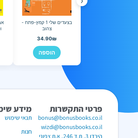
‹
בצעדים שלי 1 קמץ-פתח -
צהוב
ו
34.90
₪
הוספה
פרטי התקשרות
מידע שימ
bonus@bonusbooks.co.il
תנאי שימוש
wizdi@bonusbooks.co.il
חנות
הירדן 3, ת.ד 246, א.ת צפוני