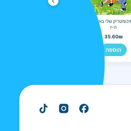
›
כומטריק שלי באנגלית
הפסיכומטריק שלי חלק 1
ה-ז
עברית ה-ו
35.60
₪
35.60
₪
הוספה