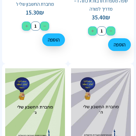
שפה מספרת תרבות א כתה ז –
מחברת החשבון שלי ו'
מדריך למורה
15.30
₪
35.40
₪
+
−
+
−
הוספה
הוספה