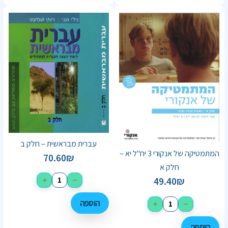
עברית מבראשית – חלק ב
המתמטיקה של אנקורי 3 יח"ל יא –
70.60
₪
חלק א
+
−
49.40
₪
הוספה
+
−
הוספה