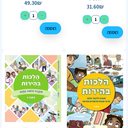
49.30
₪
31.60
₪
+
−
+
−
הוספה
הוספה