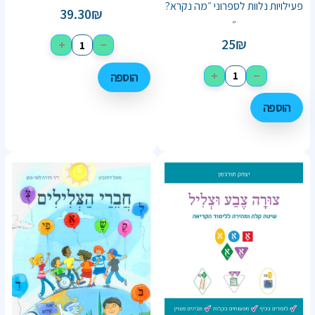
פעילויות נלוות לספרוני ״מה נקרא?
39.30
₪
״
25
₪
+
−
+
−
הוספה
הוספה