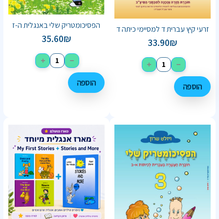
הפסיכומטריק שלי באנגלית ה-ז
זרעי קיץ עברית ד למסיימי כיתה ד
35.60
₪
33.90
₪
+
−
+
−
הוספה
הוספה