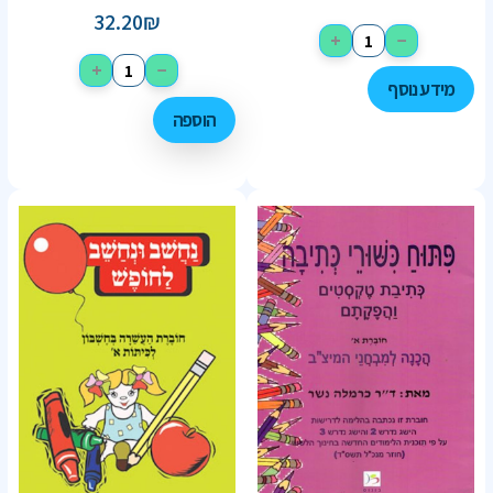
32.20
₪
+
−
+
−
מידע נוסף
הוספה