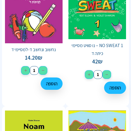
NO SWEAT 1 – נו סוויט מסיימי
נחשוב ונחשב ד-למסיימי ד
כיתה ד
14.20
₪
42
₪
+
−
+
−
הוספה
הוספה