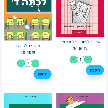
אני יכול לפתור ב = למסיימי ב
ממריאים לכיתה ד
30.60
₪
28.40
₪
+
−
+
−
הוספה
הוספה