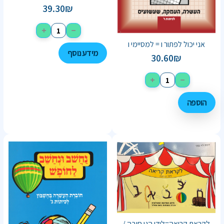
39.30
₪
+
−
אני יכול לפתור ו = למסיימי ו
מידע נוסף
30.60
₪
+
−
הוספה
לקראת קריאה=לידי הגן חובה /