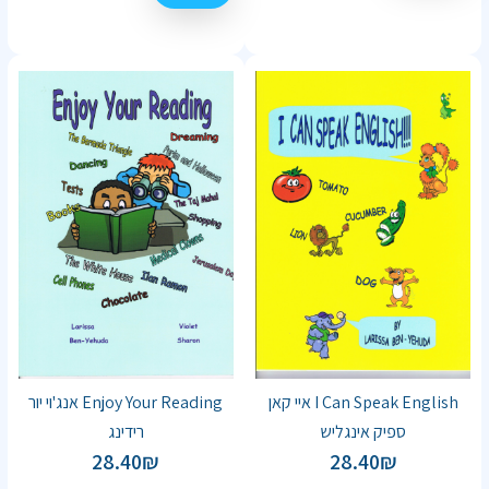
I Can Speak English איי קאן
Enjoy Your Reading אנג'וי יור
ספיק אינגליש
רידינג
28.40
₪
28.40
₪