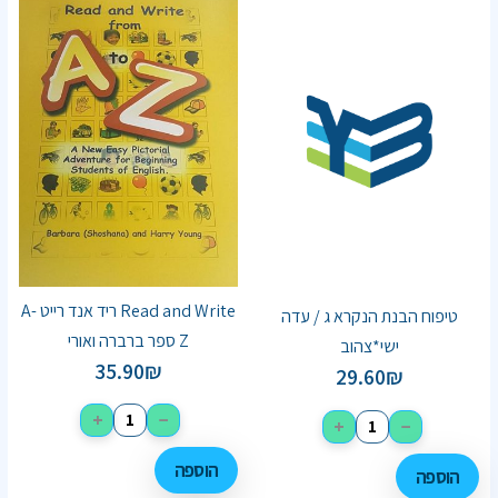
Read and Write ריד אנד רייט A-
טיפוח הבנת הנקרא ג / עדה
Z ספר ברברה ואורי
ישי*צהוב
35.90
₪
29.60
₪
+
−
+
−
הוספה
הוספה