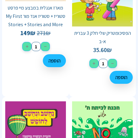
מארז אנגלית במבצע מיי פרסט
סטוריז + סטוריז אנד מור My First
Stories + Stories and More
149
₪
271
₪
הפסיכומטריק שלי חלק 3 עברית
א-ב
+
−
35.60
₪
הוספה
+
−
הוספה