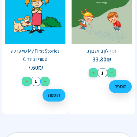
תרגולון בחשבון ג
My First Stories מיי פרסט
33.80
₪
סטוריז בודד C
7.60
₪
+
−
+
−
הוספה
הוספה