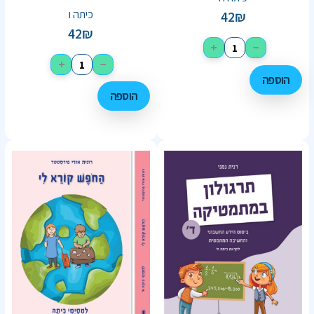
כיתה ו
42
₪
42
₪
+
−
+
−
הוספה
הוספה