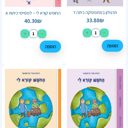
תרגולון במתמטיקה כיתה ד
החופש קורא לי – למסיימי כיתות א
33.80
₪
40.30
₪
+
−
+
−
הוספה
הוספה