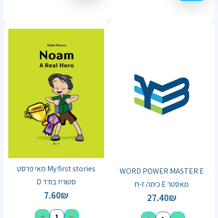
My first stories מאי פרסט
WORD POWER MASTER E
סטוריז בודד D
מאסטר E כיתה ז-ח
7.60
₪
27.40
₪
+
−