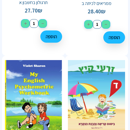
תרגולון בחשבון א
ממריאים לכיתה ב
27.70
₪
28.40
₪
+
−
+
−
הוספה
הוספה