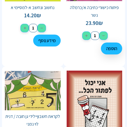
פיתוח כישורי כתיבה א/כרמלה
נחשוב ונחשב א-למסיימי א
14.20
₪
נשר
23.90
₪
+
−
+
−
מידע נוסף
הוספה
לקראת חשבון=לידי גן חובה / דנית
לוי נמני