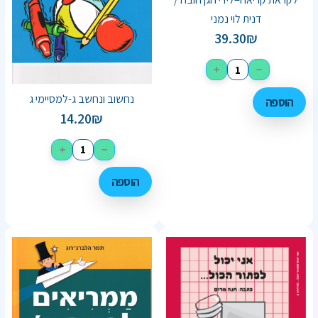
דנית לוי נמני
39.30
₪
+
−
נחשוב ונחשב ג-למסיימי ג
הוספה
14.20
₪
+
−
הוספה