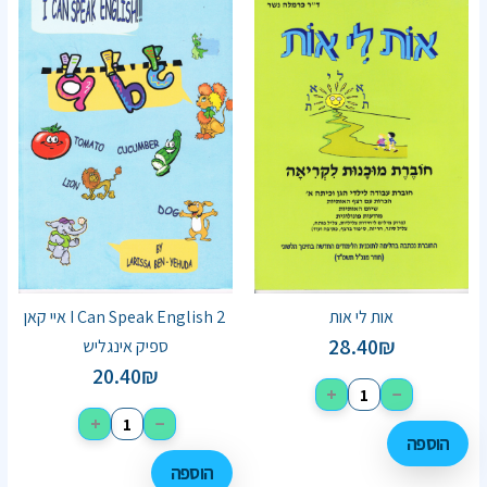
אות לי אות
I Can Speak English 2 איי קאן
28.40
₪
ספיק אינגליש
20.40
₪
+
−
+
−
הוספה
הוספה