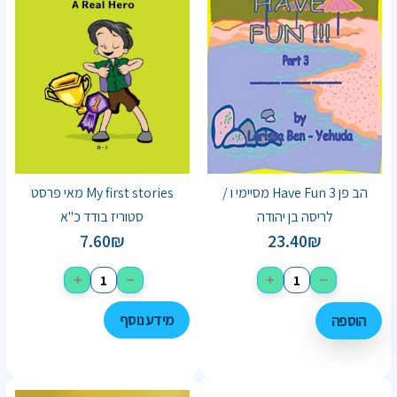
הב פן Have Fun 3 מסיימי ו /
My first stories מאי פרסט
לריסה בן יהודה
סטוריז בודד כ"א
7.60
₪
23.40
₪
+
−
+
−
מידע נוסף
הוספה