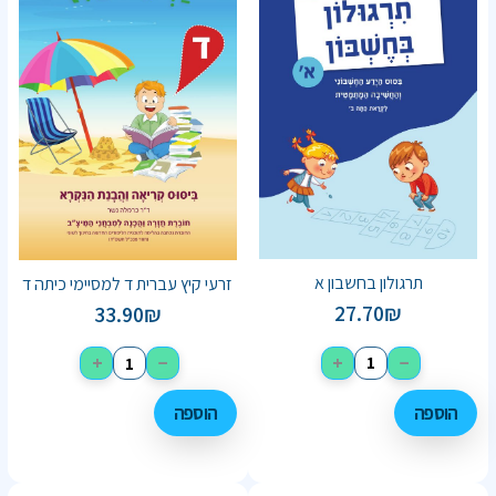
תרגולון בחשבון א
זרעי קיץ עברית ד למסיימי כיתה ד
27.70
₪
33.90
₪
+
−
+
−
הוספה
הוספה