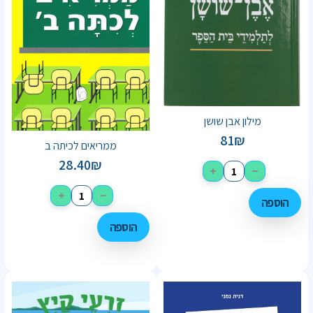
מילון אבן שושן
81
₪
ממריאים לכיתה ב
28.40
₪
+
−
+
−
הוספה
הוספה