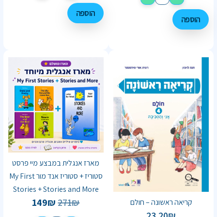
הוספה
הוספה
מארז אנגלית במבצע מיי פרסט
סטוריז + סטוריז אנד מור My First
Stories + Stories and More
149
₪
271
₪
קריאה ראשונה – חולם
23.20
₪