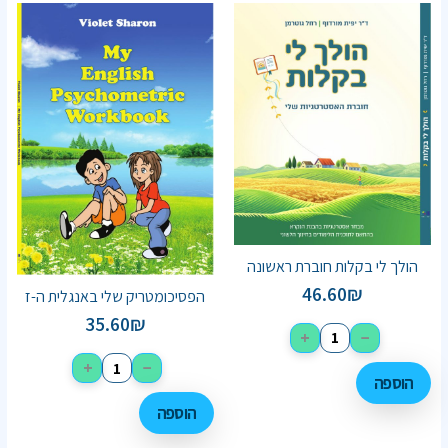
הולך לי בקלות חוברת ראשונה
46.60
₪
הפסיכומטריק שלי באנגלית ה-ז
35.60
₪
+
−
+
−
הוספה
הוספה