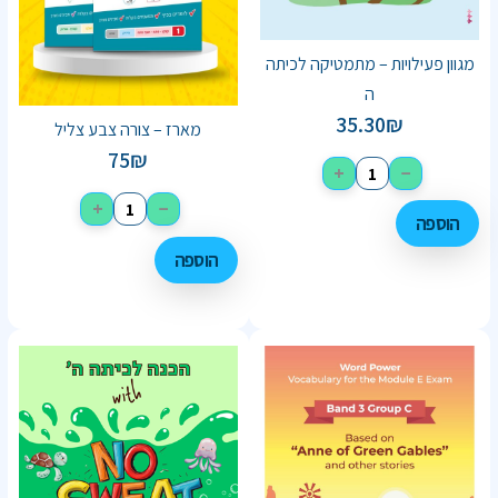
מגוון פעילויות – מתמטיקה לכיתה
ה
35.30
₪
מארז – צורה צבע צליל
75
₪
+
−
+
−
הוספה
הוספה