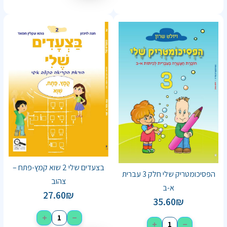
בצעדים שלי 2 שוא קמץ-פתח –
הפסיכומטריק שלי חלק 3 עברית
צהוב
א-ב
27.60
₪
35.60
₪
+
−
+
−