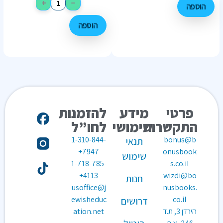
+
−
הוספה
הוספה
פרטי
מידע
להזמנות
התקשרות
שימושי
לחו”ל
1-310-844-
bonus@b
תנאי
7947+
onusbook
שימוש
1-718-785-
s.co.il
4113+
wizdi@bo
חנות
usoffice@j
nusbooks.
ewisheduc
co.il
דרושים
הירדן 3, ת.ד
ation.net