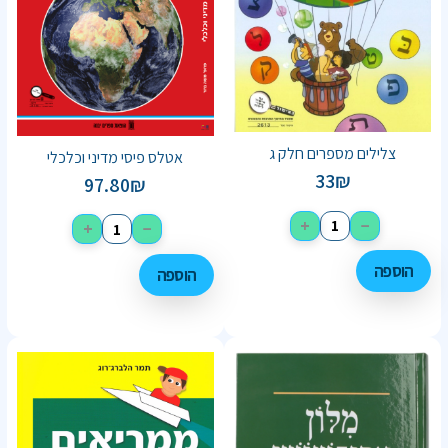
צלילים מספרים חלק ג
אטלס פיסי מדיני וכלכלי
33
₪
97.80
₪
+
−
+
−
הוספה
הוספה