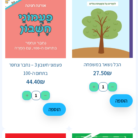
הכל נשאר במשפחה
פעמוני חשבון 3 – נחבר ונחסר
27.50
₪
בתחום ה-100
44.40
₪
+
−
+
−
הוספה
הוספה