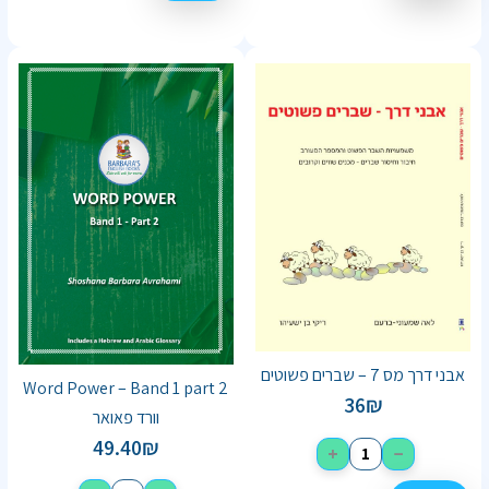
אבני דרך מס 7 – שברים פשוטים
Word Power – Band 1 part 2
36
₪
וורד פאואר
49.40
₪
+
−