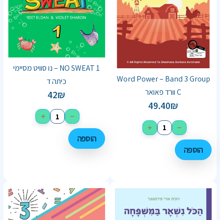
NO SWEAT 1 – נו סוויט מסיימי
Word Power – Band 3 Group
כיתה ד
C וורד פאואר
42
₪
49.40
₪
+
−
+
−
הוספה
הוספה