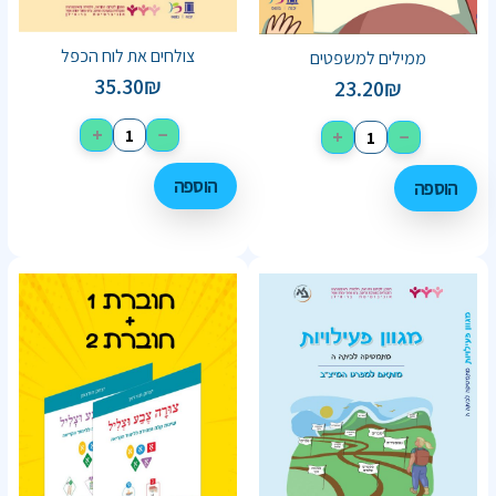
צולחים את לוח הכפל
ממילים למשפטים
35.30
₪
23.20
₪
+
−
+
−
הוספה
הוספה