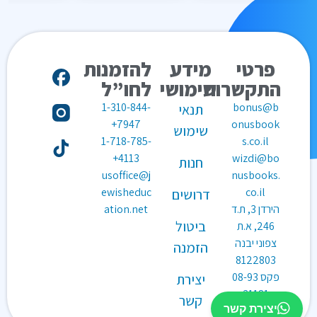
פרטי
מידע
להזמנות
התקשרות
שימושי
לחו”ל
1-310-844-
bonus@b
תנאי
7947+
onusbook
שימוש
1-718-785-
s.co.il
4113+
wizdi@bo
חנות
usoffice@j
nusbooks.
ewisheduc
co.il
דרושים
הירדן 3, ת.ד
ation.net
ביטול
246, א.ת
צפוני יבנה
הזמנה
8122803
פקס
08-93
יצירת
31181
קשר
יצירת קשר