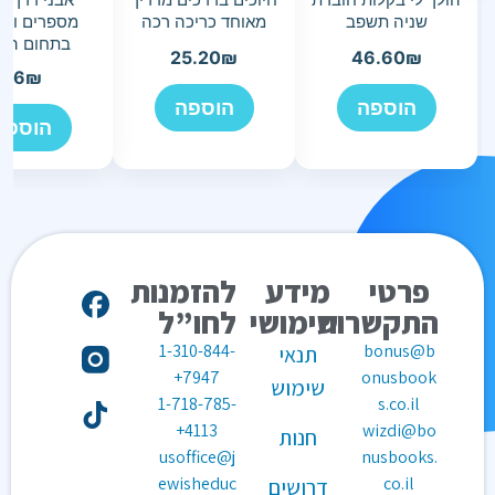
שניה תשפב
מאוחד כריכה רכה
מספרים ופע
בתחום ה-100
25.20
₪
46.60
₪
36
₪
הוספה
הוספה
הוספה
פרטי
מידע
להזמנות
התקשרות
שימושי
לחו”ל
1-310-844-
bonus@b
תנאי
7947+
onusbook
שימוש
1-718-785-
s.co.il
4113+
wizdi@bo
חנות
usoffice@j
nusbooks.
ewisheduc
co.il
דרושים