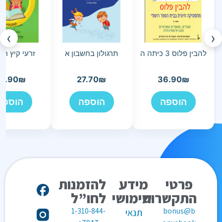
›
‹
להבין פלוס 3 כיתה ה
תרגולון בחשבון א
זרעי קיץ חשב
3.90
₪
27.70
₪
36.90
₪
הוספה
הוספה
הוספה
פרטי
מידע
להזמנות
התקשרות
שימושי
לחו”ל
1-310-844-
bonus@b
תנאי