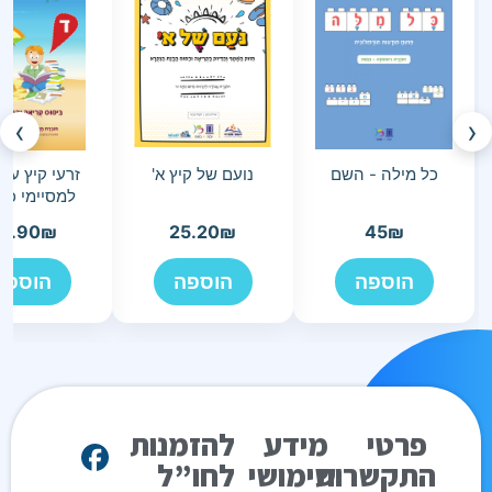
›
‹
כל מילה - השם
נועם של קיץ א'
זרעי קיץ עב
למסיימי כי
3.90
₪
25.20
₪
45
₪
הוספה
הוספה
הוספה
פרטי
מידע
להזמנות
התקשרות
שימושי
לחו”ל