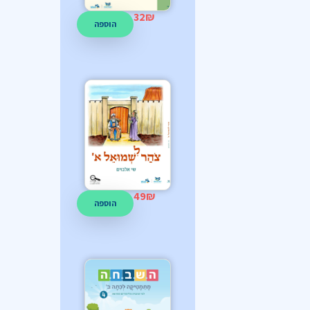
32
₪
הוספה
49
₪
הוספה