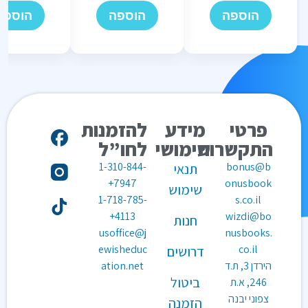
הוספה
הוספה
הוספה
פרטי
מידע
להזמנות
התקשרות
שימושי
לחו”ל
1-310-844-
bonus@b
תנאי
7947+
onusbook
שימוש
1-718-785-
s.co.il
4113+
wizdi@bo
חנות
usoffice@j
nusbooks.
ewisheduc
co.il
דרושים
הירדן 3, ת.ד
ation.net
ביטול
246, א.ת
צפוני יבנה
הזמנה