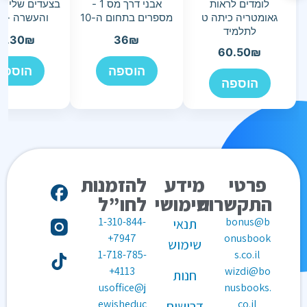
לומדים לראות
אבני דרך מס 1 -
גאומטריה כיתה ט
מספרים בתחום ה-10
והעשרה - 
לתלמיד
5.30
₪
36
₪
60.50
₪
הוספה
הוספה
הוספה
פרטי
מידע
להזמנות
התקשרות
שימושי
לחו”ל
1-310-844-
bonus@b
תנאי
7947+
onusbook
שימוש
1-718-785-
s.co.il
4113+
wizdi@bo
חנות
usoffice@j
nusbooks.
ewisheduc
co.il
דרושים