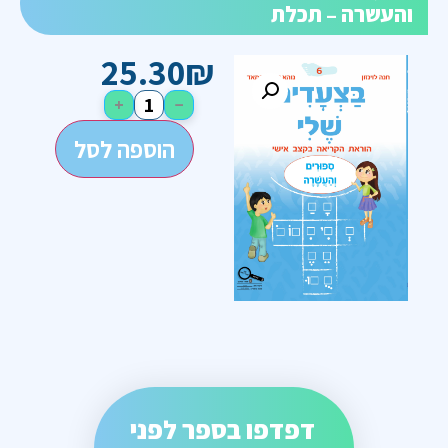
והעשרה – תכלת
25.30
₪
+
−
הוספה לסל
דפדפו בספר לפני