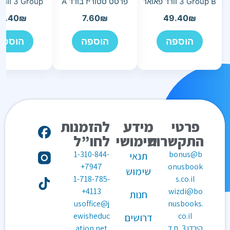
3 Group B וורד פאואר
פרסט סטוריז בודד A
3 Group וורד פאואר
9.40
₪
7.60
₪
49.40
₪
הוספה
הוספה
הוספה
פרטי
מידע
להזמנות
התקשרות
שימושי
לחו”ל
1-310-844-
bonus@b
תנאי
7947+
onusbook
שימוש
1-718-785-
s.co.il
4113+
wizdi@bo
חנות
usoffice@j
nusbooks.
ewisheduc
co.il
דרושים
הירדן 3, ת.ד
ation.net