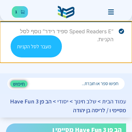
1
“Speed Readers E ספיד רידר” נוסף לסל
הקניות.
מעבר לסל הקניות
חיפוש
עמוד הבית
>
שלב חינוך
>
יסודי
> הב פן Have Fun 3
מסיימי ו / לריסה בן יהודה
הב פן Have Fun 3 מסיימי ו