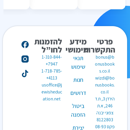
פרטי
מידע
להזמנות
התקשרות
שימושי
לחו”ל
1-310-844-
bonus@b
תנאי
7947+
onusbook
שימוש
1-718-785-
s.co.il
4113+
wizdi@bo
חנות
usoffice@j
nusbooks.
ewisheduc
co.il
דרושים
הירדן 3, ת.ד
ation.net
ביטול
246, א.ת
צפוני יבנה
הזמנה
8122803
פקס
08-93
יצירת