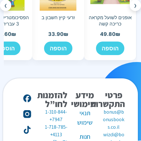
›
‹
אופנים לשועל מקראה
זרעי קיץ חשבון ב
הפסיכומטריק ש
כריכה קשה
3 עברית א-ב
5.60
₪
33.90
₪
49.80
₪
הוספה
הוספה
הוספה
פרטי
מידע
להזמנות
התקשרות
שימושי
לחו”ל
1-310-844-
bonus@b
תנאי
7947+
onusbook
שימוש
1-718-785-
s.co.il
4113+
wizdi@bo
חנות