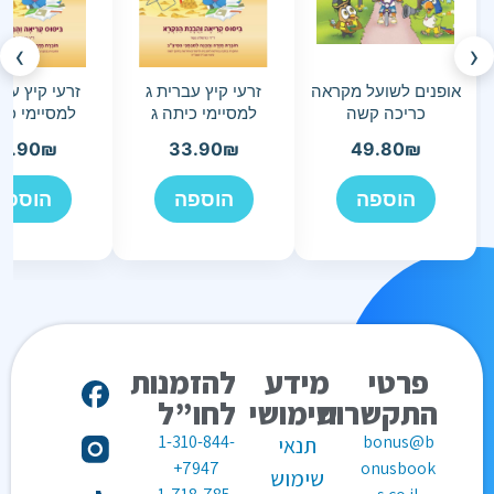
›
‹
אופנים לשועל מקראה
זרעי קיץ עברית ג
זרעי קיץ עב
כריכה קשה
למסיימי כיתה ג
למסיימי כי
3.90
₪
33.90
₪
49.80
₪
הוספה
הוספה
הוספה
פרטי
מידע
להזמנות
התקשרות
שימושי
לחו”ל
1-310-844-
bonus@b
תנאי
7947+
onusbook
שימוש