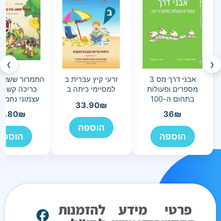
›
‹
אבני דרך מס 3
זרעי קיץ עברית ב
התמרור ששאג
מספרים ופעולות
למסיימי כיתה ב
כריכה קשה/
בתחום ה-100
עצמוני נחמה 
33.90
₪
9.80
₪
36
₪
הוספה
הוספה
הוספה
פרטי
מידע
להזמנות