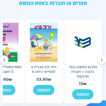
ספרים או חוברות באותו הנושא
›
‹
אלבום המשכן ובגדי
זרעי קיץ עברית א
הפסיכומטריק ש
כהונה + חוברת
למסיימי כיתה א
5 חשבון ד-ו
מדבקות
5.60
₪
33.90
₪
15
₪
הוספה
הוספה
הוספה