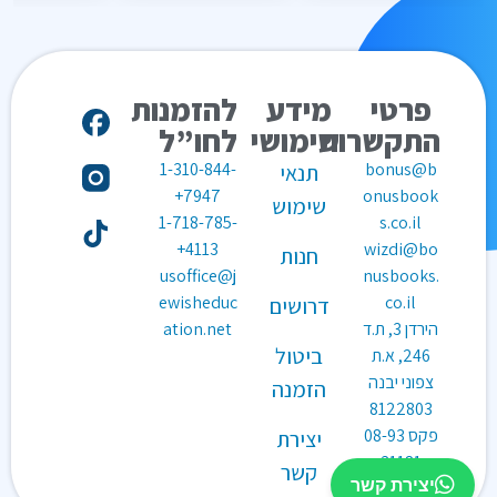
פרטי
מידע
להזמנות
התקשרות
שימושי
לחו”ל
1-310-844-
bonus@b
תנאי
7947+
onusbook
שימוש
1-718-785-
s.co.il
4113+
wizdi@bo
חנות
usoffice@j
nusbooks.
ewisheduc
co.il
דרושים
הירדן 3, ת.ד
ation.net
ביטול
246, א.ת
צפוני יבנה
הזמנה
8122803
פקס
08-93
יצירת
31181
קשר
יצירת קשר