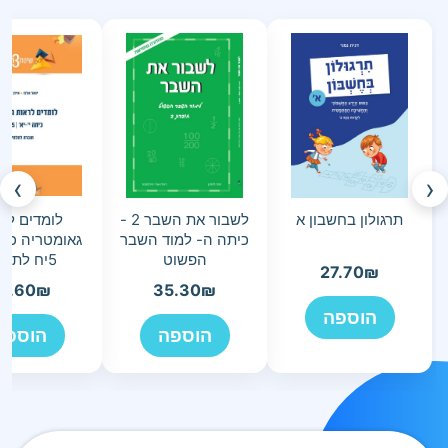
›
‹
תרגולון בחשבון א
לשבור את השבר 2 -
לומדים לר
כיתה ה- למוד השבר
גאומטריה כית
הפשוט
5יח לתלמיד
27.70
₪
5.60
₪
35.30
₪
הוספה
הוספה
הוספה