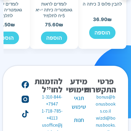
להבין פלוס 3 כיתה ה
לומדים לראות
לומדים לר
גאומטריה כיתה י-יא
גאומטריה כי
5יח לתלמיד
לתלמיד
36.90
₪
0.50
₪
75.60
₪
הוספה
הוספה
הוספה
פרטי
מידע
להזמנות
התקשרות
שימושי
לחו”ל
1-310-844-
bonus@b
תנאי
7947+
onusbook
שימוש
1-718-785-
s.co.il
4113+
wizdi@bo
חנות
usoffice@j
nusbooks.