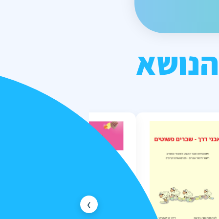
הנושא
›