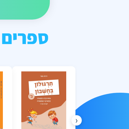
ספרים 
‹