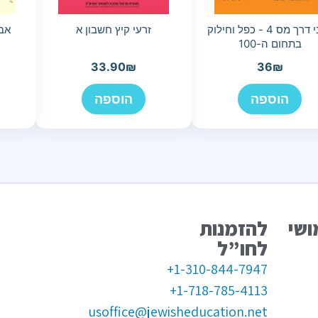
אבני דרך מס 4 - כפל וחילוק
זרעי קיץ חשבון א
בתחום ה-100
33.90
₪
36
₪
הוספה
הוספה
ושי
להזמנות
לחו”ל
1-310-844-7947+
1-718-785-4113+
usoffice@jewisheducation.net