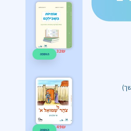
32
₪
הוספה
49
₪
הוספה