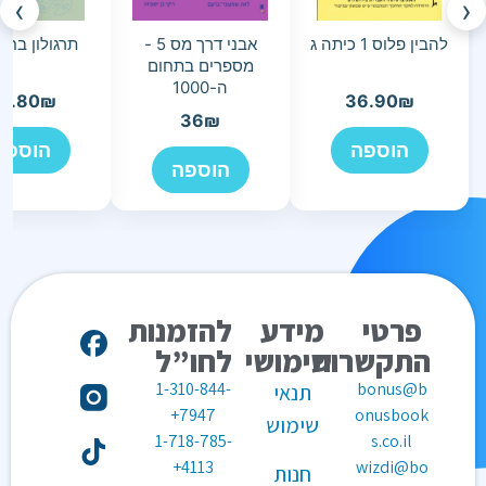
›
‹
להבין פלוס 1 כיתה ג
אבני דרך מס 5 -
תרגולון בחש
מספרים בתחום
ה-1000
3.80
₪
36.90
₪
36
₪
הוספה
הוספה
הוספה
פרטי
מידע
להזמנות
התקשרות
שימושי
לחו”ל
1-310-844-
bonus@b
תנאי
7947+
onusbook
שימוש
1-718-785-
s.co.il
4113+
wizdi@bo
חנות