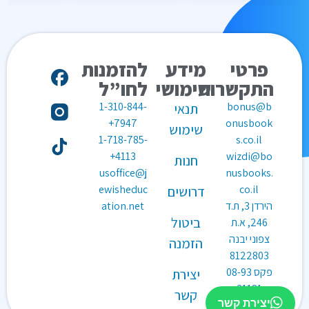
פרטי
מידע
להזמנות
התקשרות
שימושי
לחו”ל
1-310-844-
bonus@b
תנאי
7947+
onusbook
שימוש
1-718-785-
s.co.il
4113+
wizdi@bo
חנות
usoffice@j
nusbooks.
ewisheduc
co.il
דרושים
הירדן 3, ת.ד
ation.net
ביטול
246, א.ת
צפוני יבנה
הזמנה
8122803
פקס
08-93
יצירת
31181
קשר
יצירת קשר