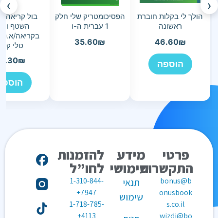
›
‹
הולך לי בקלות חוברת
הפסיכומטריק שלי חלק
בול קריאה-ל
ראשונה
1 עברית ה-ו
השטף והדי
בקריאה/א.טר
35.60
₪
46.60
₪
טלי קפל
3.30
₪
הוספה
הוספה
פרטי
מידע
להזמנות
התקשרות
שימושי
לחו”ל
1-310-844-
bonus@b
תנאי
7947+
onusbook
שימוש
1-718-785-
s.co.il
4113+
wizdi@bo