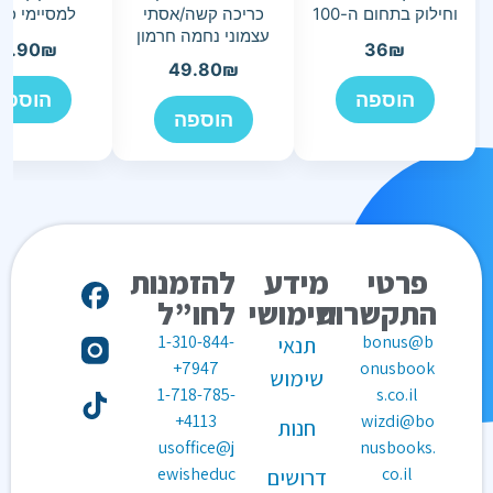
וחילוק בתחום ה-100
כריכה קשה/אסתי
למסיימי כי
עצמוני נחמה חרמון
3.90
₪
36
₪
49.80
₪
הוספה
הוספה
הוספה
פרטי
מידע
להזמנות
התקשרות
שימושי
לחו”ל
1-310-844-
bonus@b
תנאי
7947+
onusbook
שימוש
1-718-785-
s.co.il
4113+
wizdi@bo
חנות
usoffice@j
nusbooks.
ewisheduc
co.il
דרושים