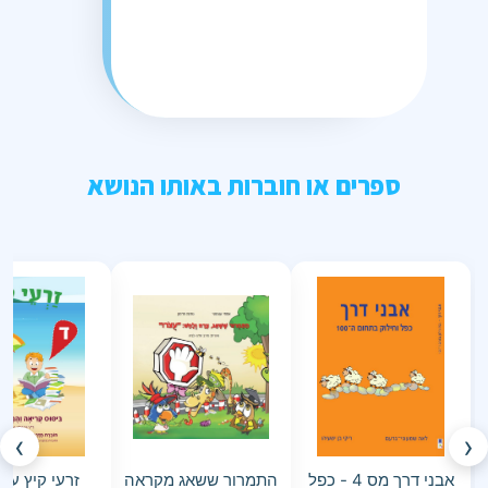
ספרים או חוברות באותו הנושא
›
‹
אבני דרך מס 4 - כפל
התמרור ששאג מקראה
זרעי קיץ עב