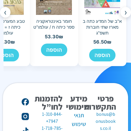
›
‹
א"ב של המדע כתה ב
חומר באינטראקציה
טבע המערכת 
מארז שתי חוברות
ספר כיתה ח / עולמו"ט
כיתה ז = תור
תשפ"ג
עולמו"ט
53.30
₪
5.30
₪
56.50
₪
הוספה
הוספה
הוספה
פרטי
מידע
להזמנות
התקשרות
שימושי
לחו”ל
1-310-844-
bonus@b
תנאי
7947+
onusbook
שימוש
1-718-785-
s.co.il