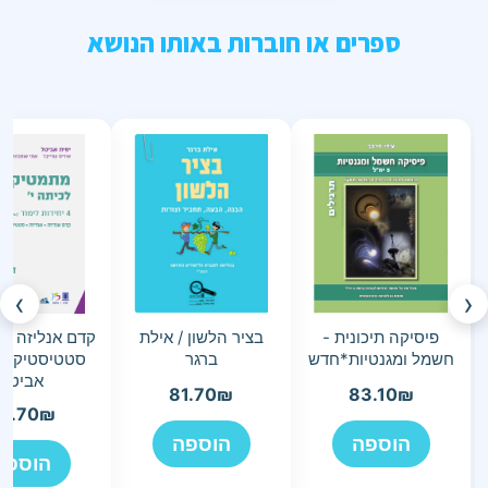
ספרים או חוברות באותו הנושא
›
‹
פיסיקה תיכונית -
בציר הלשון / אילת
קדם אנליזה | א
חשמל ומגנטיות*חדש
ברגר
סטטיסטיקה -
אביטל
81.70
₪
83.10
₪
9.70
₪
הוספה
הוספה
הוספה