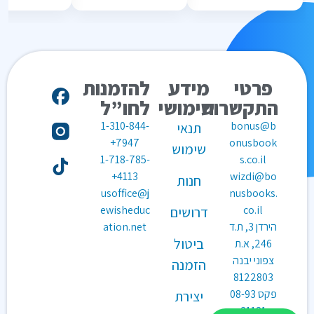
פרטי
מידע
להזמנות
התקשרות
שימושי
לחו”ל
1-310-844-
bonus@b
תנאי
7947+
onusbook
שימוש
1-718-785-
s.co.il
4113+
wizdi@bo
חנות
usoffice@j
nusbooks.
ewisheduc
co.il
דרושים
הירדן 3, ת.ד
ation.net
ביטול
246, א.ת
צפוני יבנה
הזמנה
8122803
פקס
08-93
יצירת
31181