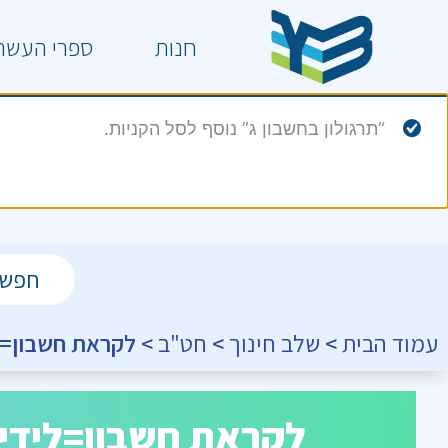
חנות
ספרי העשר
“תרגולון בחשבון ג” נוסף לסל הקניות.
עמוד הבית
>
שלב חינוך
>
חט"ב
> לקראת חשבון=ליד
לקראת חשבון=לידי גן