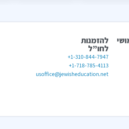
ושי
להזמנות
לחו”ל
1-310-844-7947+
1-718-785-4113+
usoffice@jewisheducation.net