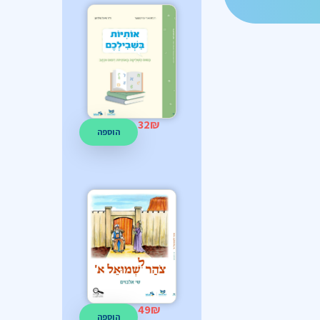
32
₪
הוספה
49
₪
הוספה