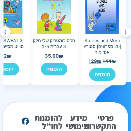
›
‹
Stories and More
הפסיכומטריק שלי חלק
[20 ספרונים] סטוריז
3 עברית א-ב
סוויט מסיימי 
אנד מור
42
₪
35.60
₪
129
₪
144
₪
הוספה
הוספה
הוספה
פרטי
מידע
להזמנות
התקשרות
שימושי
לחו”ל