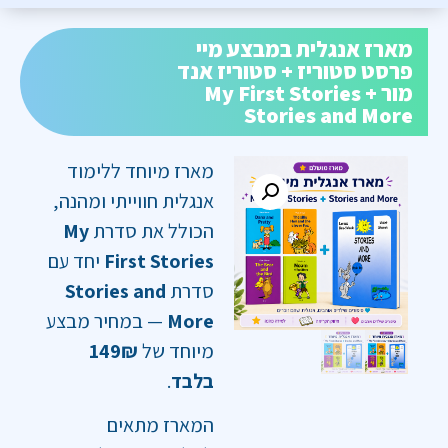
מארז אנגלית במבצע מיי
פרסט סטוריז + סטוריז אנד
מור My First Stories +
Stories and More
מארז מיוחד ללימוד
אנגלית חווייתי ומהנה,
הכולל את סדרת
My
First Stories
יחד עם
סדרת
Stories and
More
— במחיר מבצע
מיוחד של
149₪
בלבד
.
המארז מתאים