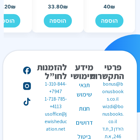
5.20
₪
33.80
₪
40
₪
הוספה
הוספה
הוספה
פרטי
מידע
להזמנות
התקשרות
שימושי
לחו”ל
1-310-844-
bonus@b
תנאי
7947+
onusbook
שימוש
1-718-785-
s.co.il
4113+
wizdi@bo
חנות
usoffice@j
nusbooks.
ewisheduc
co.il
דרושים
הירדן 3, ת.ד
ation.net
ביטול
246, א.ת