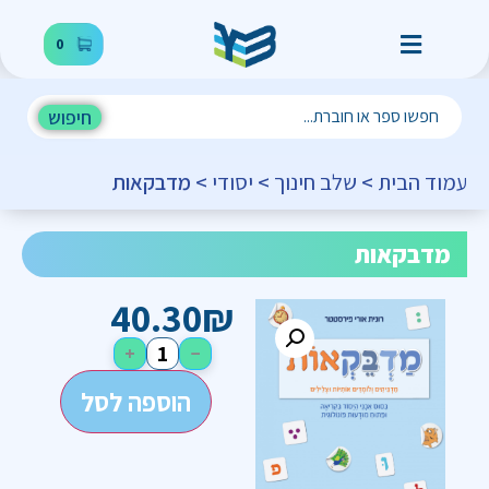
0
חיפוש
עמוד הבית
>
שלב חינוך
>
יסודי
> מדבקאות
מדבקאות
40.30
₪
+
−
הוספה לסל