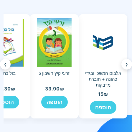
›
‹
אלבום המשכן ובגדי
זרעי קיץ חשבון ג
בול כתיב
כהונה + חוברת
מדבקות
9.30
₪
33.90
₪
15
₪
הוספה
הוספה
הוספה